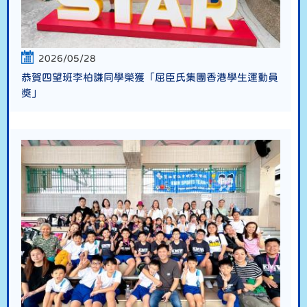
2026/05/28
恭賀四望班李柏謙同學榮獲「屈臣氏集團香港學生運動員
獎」