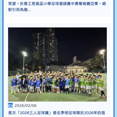
眾望，於香工思高盃小學足球邀請賽中勇奪碗賽亞軍，絕
對引而為傲...
2026/02/06
是次「2026三人足球賽」是伍季明足球隊於2026年的首