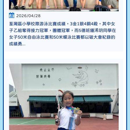
2026/04/28
荃灣區小學校際游泳比賽成績，3金1銀4銅4殿，其中女
子乙組奪得接力冠軍，團體冠軍，而5德班鍾浠玥同學在
女子50米自由泳比賽和50米蝶泳比賽都以破大會紀錄的
成績勇...