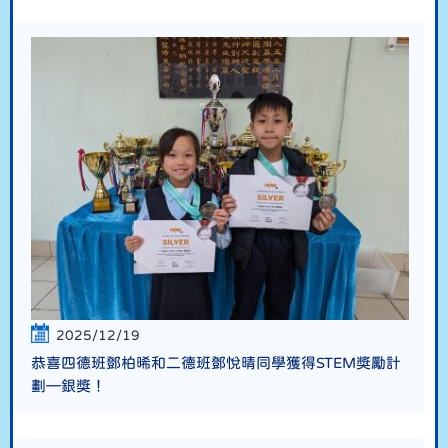
2025/12/19
恭喜四德班鄧柏晞和二德班鄧悅晴同學獲得STEM獎勵計
劃—銀獎！