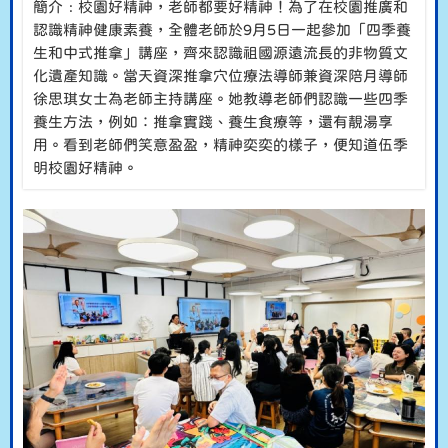
簡介﹕校園好精神，老師都要好精神！為了在校園推廣和
認識精神健康素養，全體老師於9月5日一起參加「四季養
生和中式推拿」講座，齊來認識祖國源遠流長的非物質文
化遺產知識。當天資深推拿穴位療法導師兼資深陪月導師
徐思琪女士為老師主持講座。她教導老師們認識一些四季
養生方法，例如：推拿實踐、養生食療等，還有靚湯享
用。看到老師們笑意盈盈，精神奕奕的樣子，便知道伍季
明校園好精神。