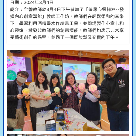
日期﹕2024年3月4日
簡介﹕全體教師於3月4日下午參加了「追尋心靈綠洲--發
揮內心創意潛能」教師工作坊，教師們在輕鬆柔和的音樂
下，學習利用酒精墨水作繪畫工具，並即場製作心意卡和
心靈燈，激發起教師們的創意潛能。教師們均表示非常享
受藝術創作的過程，並過了一個既放鬆又充實的下午。