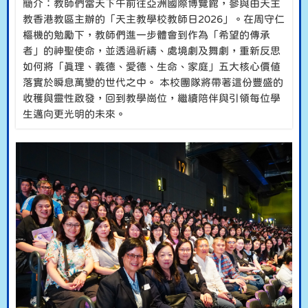
簡介：教師們當天下午前往亞洲國際博覽館，參與由天主
教香港教區主辦的「天主教學校教師日2026」。在周守仁
樞機的勉勵下，教師們進一步體會到作為「希望的傳承
者」的神聖使命，並透過祈禱、處境劇及舞劇，重新反思
如何將「真理、義德、愛德、生命、家庭」五大核心價值
落實於瞬息萬變的世代之中。 本校團隊將帶著這份豐盛的
收穫與靈性啟發，回到教學崗位，繼續陪伴與引領每位學
生邁向更光明的未來。