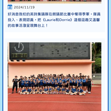
2024/11/19
好消息我校的英詩集誦隊在朗誦節比賽中奪得季軍，隊員
投入、表現認真，把《Laurie和Dorrie》這個逗趣又溫馨
的故事活潑呈現舞台上！