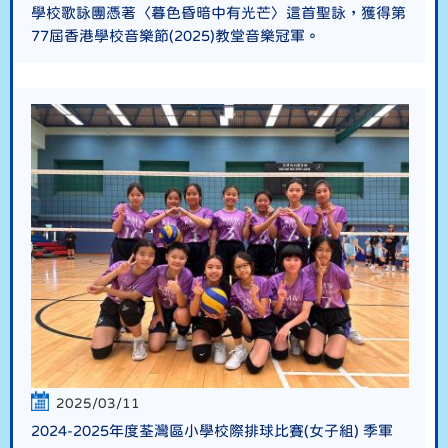
學校歌詠團憑著〈暮色昏暗中有光芒〉這首聖詠，獲得第
77屆香港學校音樂節(2025)教堂音樂冠軍。
2025/03/11
2024-2025年度荃灣區小學校際排球比賽(女子組) 季軍