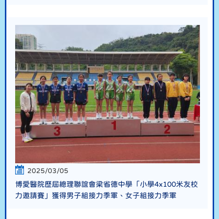
2025/03/05
博愛醫院歷屆總理聯誼會梁省德中學「小學4x100米友校
力邀請賽」獲得男子組接力季軍、女子組接力季軍