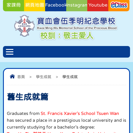
家課冊
網頁地圖
Facebook
Instagram
Youtube
Facebook
首頁
>
學生成就
>
學生成就
舊生成就篇
Graduates from
St. Francis Xavier's School Tsuen Wan
has secured a place in a prestigious local university and is
currently studying for a bachelor's degree: