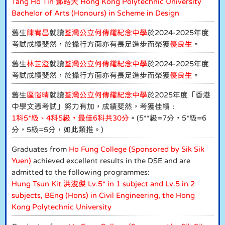
Tang Ho Tin 鄧皓天 Hong Kong Polytechnic University
Bachelor of Arts (Honours) in Scheme in Design
舊生
陳宥昌
就讀
荃灣公立何傳耀紀念中學
於2024-2025年度
考試成績斐然，於操行方面亦有長足進步而榮獲
優良生
。
舊生
林芷澄
就讀
荃灣公立何傳耀紀念中學
於2024-2025年度
考試成績斐然，於操行方面亦有長足進步而榮獲
優良生
。
舊生
區愷晴
就讀
荃灣公立何傳耀紀念中學
於2025年度「香港
中學文憑考試」努力有加，成績斐然，考獲佳績﹕
1科5*級、4科5級，最佳6科共30分
。(5**級=7分，5*級=6
分，5級=5分，如此類推。)
Graduates from
Ho Fung College (Sponsored by Sik Sik
Yuen)
achieved excellent results in the DSE and are
admitted to the following programmes:
Hung Tsun Kit 洪浚傑 Lv.5* in 1 subject and Lv.5 in 2
subjects, BEng (Hons) in Civil Engineering, the Hong
Kong Polytechnic University