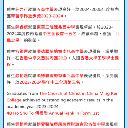
舊生
莊力行
就讀
五育中學
表現良好，於2024-2025年度校內
獲
青苗學界進步獎2023-2024
。
舊生
陳睿康
就讀
東華三院陳兆民中學
表現卓越，於2023-
2024年度校內考獲
中三全級首十五名
，成績卓越，喜獲
「兆
民之星」
的殊榮。
舊生
容鑑言
就讀
順德聯誼總會李兆基中學
表現優良，深受讚
許，在
香港中學文憑試考獲26分
，入讀
香港大學工學學士課
程
。
舊生
嚴柏熹
就讀
順德聯誼總會李兆基中學
表現優良，深受讚
許，於
2023-2024學年中二全班第三名
。
Graduates from
The Church of Christ in China Ming Kei
College
achieved outstanding academic results in the
academic year 2023-2024:
4B Ho Shu To 何書陶 Annual Rank in Form: 1st
舊生
鍾栢希
就讀
博愛醫院歷屆總理聯誼會梁省德中學
表現卓