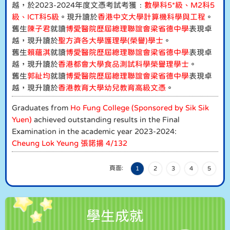
越，於2023-2024年度文憑考試考獲﹕
數學科5*級、M2科5
級、ICT科5級
。現升讀於
香港中文大學計算機科學與工程
。
舊生
陳子君
就讀
博愛醫院歷屆總理聯誼會梁省德中學
表現卓
越，現升讀於
聖方濟各大學護理學(榮譽)學士
。
舊生
賴蘊淇
就讀
博愛醫院歷屆總理聯誼會梁省德中學
表現卓
越，現升讀於
香港都會大學食品測試科學榮譽理學士
。
舊生
郭祉均
就讀
博愛醫院歷屆總理聯誼會梁省德中學
表現卓
越，現升讀於
香港教育大學幼兒教育高級文憑
。
Graduates from
Ho Fung College (Sponsored by Sik Sik
Yuen)
achieved outstanding results in the Final
Examination in the academic year 2023-2024:
Cheung Lok Yeung 張諾揚 4/132
頁面:
1
2
3
4
5
學生成就