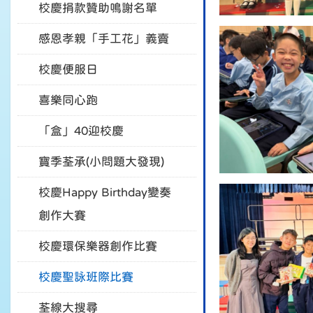
校慶捐款贊助鳴謝名單
感恩孝親「手工花」義賣
校慶便服日
喜樂同心跑
「盒」40迎校慶
寶季荃承(小問題大發現)
校慶Happy Birthday變奏
創作大賽
校慶環保樂器創作比賽
校慶聖詠班際比賽
荃線大搜尋