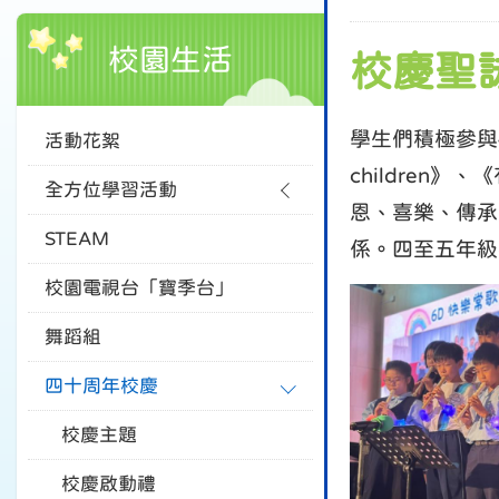
校園生活
校慶聖
學生們積極參與4
活動花絮
childre
全方位學習活動
恩、喜樂、傳承
STEAM
係。四至五年級
校園電視台「寶季台」
舞蹈組
四十周年校慶
校慶主題
校慶啟動禮