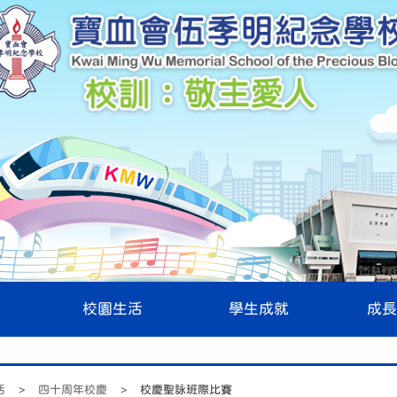
校園生活
學生成就
成長
活
>
四十周年校慶
>
校慶聖詠班際比賽