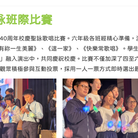
詠班際比賽
0周年校慶聖詠歌唱比賽。六年級各班經精心準備，演唱多首宗教歌
n》、《有祢一生美麗》、《這一家》、《快樂常歌唱》。
」融入演出中，共同慶祝校慶。比賽不僅加深了四至
觀眾積極參與互動投票，採用一人一票方式即時選出