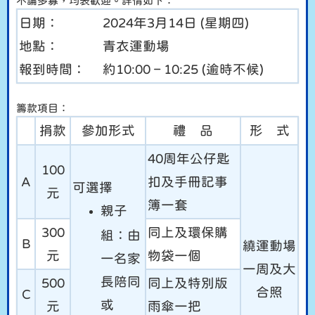
不論多寡，均表歡迎。詳情如下：
日期： 2024年3月14日 (星期四)
地點： 青衣運動場
報到時間： 約10:00 – 10:25 (逾時不候)
籌款項目：
捐款
參加形式
禮 品
形 式
40周年公仔匙
100
A
扣及手冊記事
可選擇
元
簿一套
親子
300
同上及環保購
組：由
B
繞運動場
元
物袋一個
一名家
一周及大
長陪同
500
同上及特別版
合照
C
或
元
雨傘一把