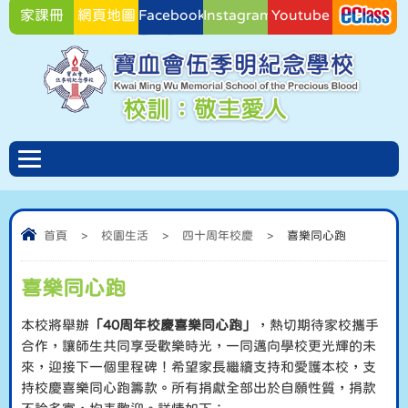
家課冊
網頁地圖
Facebook
Instagram
Youtube
Facebook
首頁
>
校園生活
>
四十周年校慶
>
喜樂同心跑
喜樂同心跑
本校將舉辦
「
40周年校慶喜樂同心跑」
，熱切期待家校攜手
合作，讓師生共同享受歡樂時光，一同邁向學校更光輝的未
來，迎接下一個里程碑！希望家長繼續支持和愛護本校，支
持校慶喜樂同心跑籌款。所有捐獻全部出於自願性質，捐款