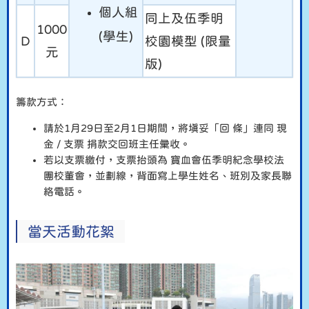
個人組
同上及伍季明
1000
(學生)
D
校園模型 (限量
元
版)
籌款方式：
請於1月29日至2月1日期間，將填妥「回 條」連同 現
金 / 支票 捐款交回班主任彙收。
若以支票繳付，支票抬頭為 寶血會伍季明紀念學校法
團校董會，並劃線，背面寫上學生姓名、班別及家長聯
絡電話。
當天活動花絮