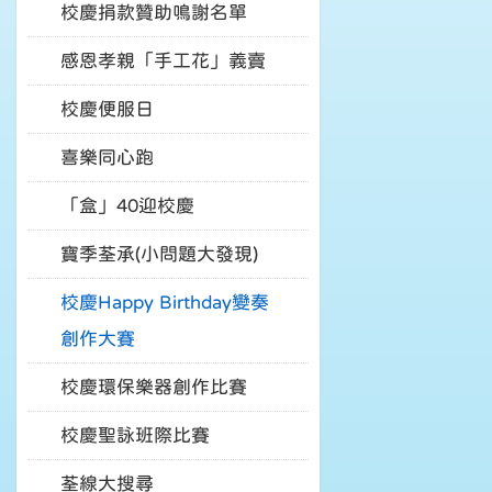
校慶捐款贊助鳴謝名單
感恩孝親「手工花」義賣
校慶便服日
喜樂同心跑
「盒」40迎校慶
寶季荃承(小問題大發現)
校慶Happy Birthday變奏
創作大賽
校慶環保樂器創作比賽
校慶聖詠班際比賽
荃線大搜尋