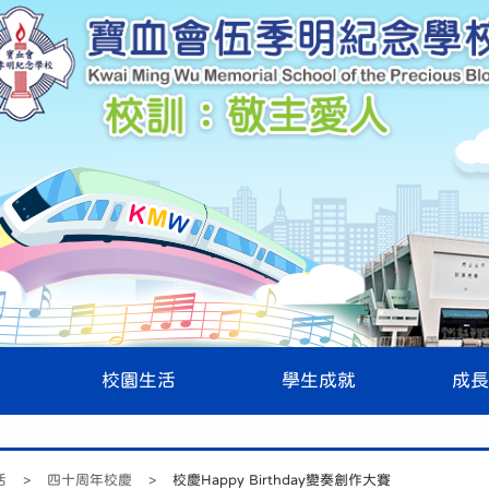
校園生活
學生成就
成長
活
>
四十周年校慶
>
校慶Happy Birthday變奏創作大賽