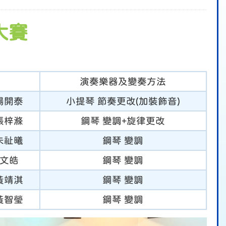
大賽
演奏樂器及變奏方法
 楊開泰
小提琴 節奏更改(加裝飾音)
 張梓滌
鋼琴 變調+旋律更改
 朱祉曦
鋼琴 變調
 柳文皓
鋼琴 變調
 黃靖淇
鋼琴 變調
 黃智瑩
鋼琴 變調