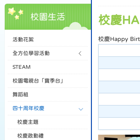
校園生活
校慶HA
校慶Happy B
活動花絮
全方位學習活動
STEAM
校園電視台「寶季台」
舞蹈組
四十周年校慶
校慶主題
校慶啟動禮