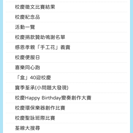
校慶徵文比賽結果
校慶紀念品
活動一覽
校慶捐款贊助鳴謝名單
感恩孝親「手工花」義賣
校慶便服日
喜樂同心跑
「盒」40迎校慶
寶季荃承(小問題大發現)
校慶Happy Birthday變奏創作大賽
校慶環保樂器創作比賽
校慶聖詠班際比賽
荃線大搜尋