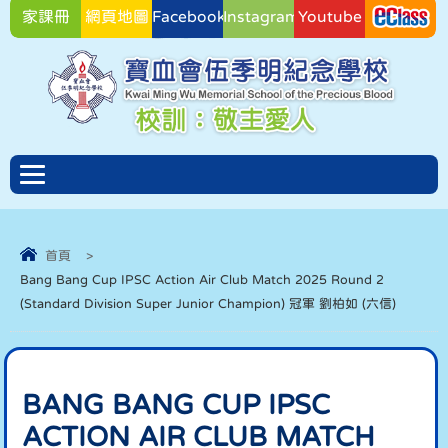
家課冊
網頁地圖
Facebook
Instagram
Youtube
Facebook
首頁
>
Bang Bang Cup IPSC Action Air Club Match 2025 Round 2
(Standard Division Super Junior Champion) 冠軍 劉柏如 (六信)
BANG BANG CUP IPSC
ACTION AIR CLUB MATCH