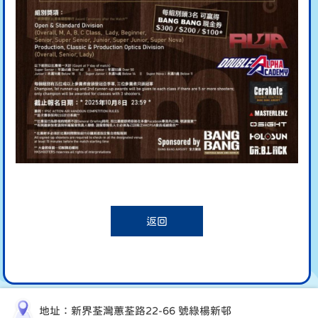
返回
地址：新界荃灣蕙荃路22-66 號綠楊新邨