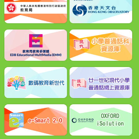
2026/05/28
恭賀四望班李柏謙同學榮獲「屈臣氏集團香港學生運
動員獎」