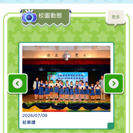
2026/05/06
寶季 Super Star 頒獎禮 (小一至小三)
校園動態
更多
2026/05/04
寶季 Super Star 頒獎禮 (小四至小六)
2026/04/23
校運會
2026/04/16
開心蔬果日
2026/06/26
2026/03/29
本校榮獲 2025/26「悅讀千里號」全港閱讀銅獎！
芬蘭STEAM遊學團
兩位閱讀里程榜首同學代表學校領獎。
2026/03/21
【匠心指尖，樂在親情】手指滑板親子工作
2026/07/09
20
坊
結業禮
親
2026/03/18