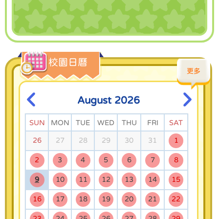
小一成長適應活動【小一半歲宴】
2026/03/09
中文科上學期寫作佳作
校園日曆
更多
2026/06/26
伍季明冰球隊今年在全港十八區青少年冰球錦標賽中
August 2026
獲得公開新秀組亞軍！
SUN
MON
TUE
WED
THU
FRI
SAT
26
27
28
29
30
31
1
2
3
4
5
6
7
8
9
10
11
12
13
14
15
16
17
18
19
20
21
22
23
24
25
26
27
28
29