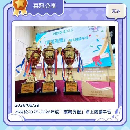
喜訊分享
2026/06/04
更多
教師年終感恩祈禱會及朝聖之旅
2026/05/18
小六教育營
2026/05/16
電子學習自攜裝置 (BYOD) 計劃簡介會
2026/05/15
十大優秀領袖生選舉
2026/05/09
家長教育《料理大作戰》親子工作坊
2026/06/29
2026/05/07
本校於2025-2026年度「篇篇流螢」網上閱讀平台
聖母出遊
榮獲多項殊榮