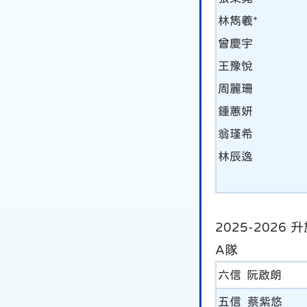
林雋羲*
曾慶宇
王豫悅
周麗珊
鍾蕙妍
翁瑾希
林辰逸
2025-2026
A隊
六信 阮啟朗
五信 蔡紫悠