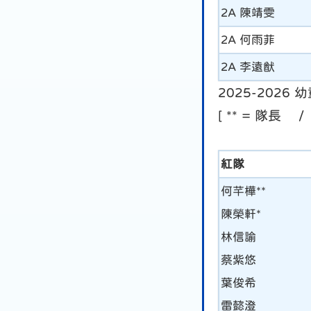
2A 陳靖雯
2A 何雨菲
2A 李遠猷
2025-2026
[ ** = 隊長 /
紅隊
何芊樺**
陳榮軒*
林信諭
蔡紫悠
葉俊希
雷懿澄