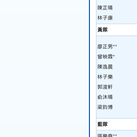
陳芷晴
林子康
黃隊
廖正男**
曾映霖*
陳逸晨
林子樂
郭浚軒
俞沐晴
梁鈞博
藍隊
張樂堯**