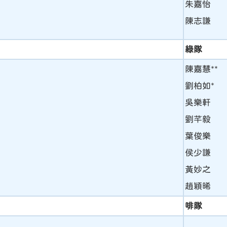
朱嘉怡
陳志謙
綠隊
陳嘉慧**
劉柏如*
吳樂軒
劉芊毅
葉俊樂
侯少謙
黃妙之
趙穎晞
啡隊