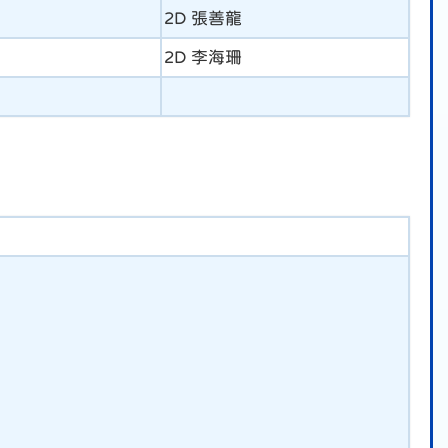
2D 張善龍
2D 李海珊