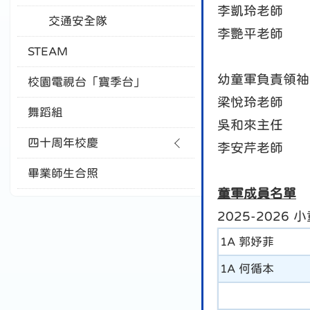
李凱玲老師
交通安全隊
李艷平老師
STEAM
幼童軍負責領袖
校園電視台「寶季台」
梁悅玲老師
舞蹈組
吳和來主任
四十周年校慶
李安芹老師
畢業師生合照
童軍成員名單
2025-2026
1A 郭妤菲
1A 何循本