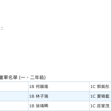
：
 小童軍名單 (一、二年級)
1B 何韻瑤
1C 郭紫彤
1B 林子瑞
1C 夏曉藍
1B 徐靖睎
1C 莊家茂