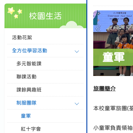
校園生活
活動花絮
全方位學習活動
童軍
多元智能課
聯課活動
旅團簡介
課餘興趣班
制服團隊
本校童軍旅團(荃
童軍
小童軍負責領袖
紅十字會