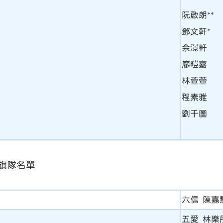
阮啟朗**
鄧文軒*
余澋軒
廖暟嘉
林萱萱
程素雅
劉千圖
 升旗隊名單
六信 陳嘉
五愛 林樂