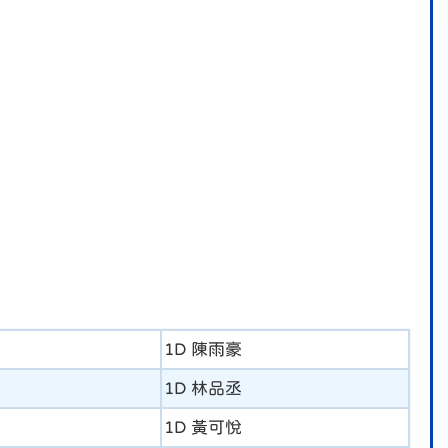
1D 陳雨豪
1D 林品丞
1D 黃可悅