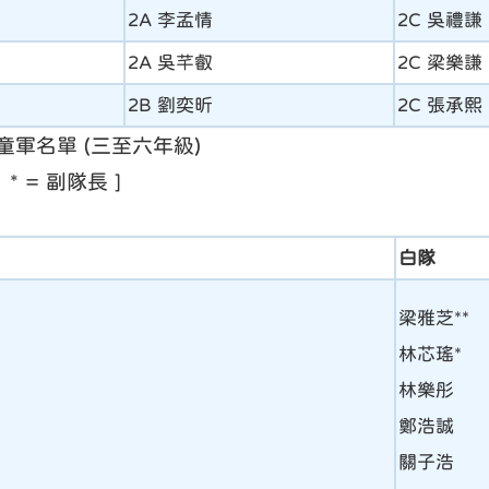
2A 李孟情
2C 吳禮謙
2A 吳芊叡
2C 梁樂謙
2B 劉奕昕
2C 張承熙
 幼童軍名單 (三至六年級)
 * = 副隊長 ]
白隊
梁雅芝**
林芯瑤*
林樂彤
鄭浩誠
關子浩