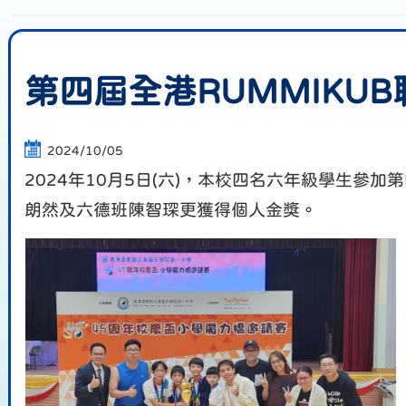
第四屆全港RUMMIK
2024/10/05
2024年10月5日(六)，本校四名六年級學生參
朗然及六德班陳智琛更獲得個人金獎。