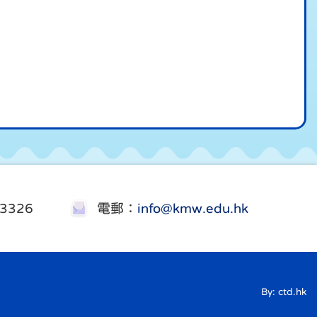
3326
電郵：
info@kmw.edu.hk
By: ctd.hk