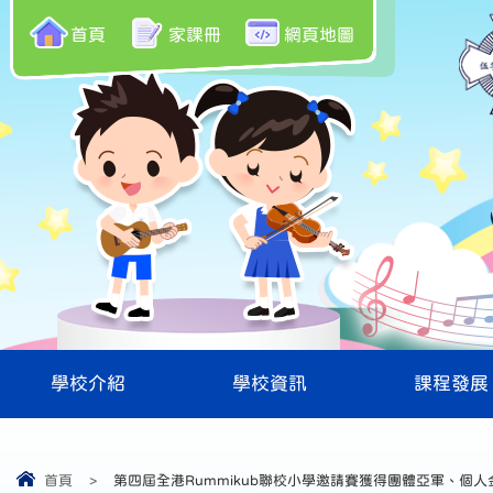
首頁
家課冊
網頁地圖
學校介紹
學校資訊
課程發展
首頁
>
第四屆全港Rummikub聯校小學邀請賽獲得團體亞軍、個人