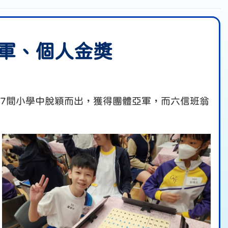
亞軍、個人金獎
，從37間小學中脫穎而出，獲得團體亞軍，而六信班翁