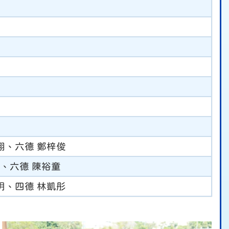
翔、六德 鄭梓俊
諾、六德 陳裕童
玥、四德 林凱彤