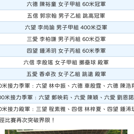
六德 陳裕童 女子甲組 60米冠軍
五信 郭宗翰 男子乙組 跳高冠軍
六望 李尚諭 男子甲組 400米亞軍
三愛 李柏謙 男子丙組 60米亞軍
四望 鍾浠玥 女子丙組 60米季軍
六信 李殷瑤 女子甲組 擲壘球 殿軍
五愛 香卓孜 女子乙組 跳遠 殿軍
100米接力季軍﹕六望 林中振、六德 車殷霆、六德 陳浩
 100米接力季軍﹕六望 鄭映莉、六愛 陳穎、六愛 劉恩
100米接力殿軍﹕三望 程素雅、四信 林梓夏、四望 鍾浠
徑比賽再次突破界限！