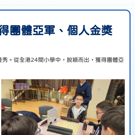
獲得團體亞軍、個人金獎
表現優秀。從全港24間小學中，脫穎而出，獲得團體亞