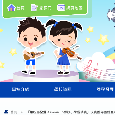
首頁
家課冊
網頁地圖
學校介紹
學校資訊
課程發展
首頁
>
「第四屆全港Rummikub聯校小學邀請賽」決賽獲得團體