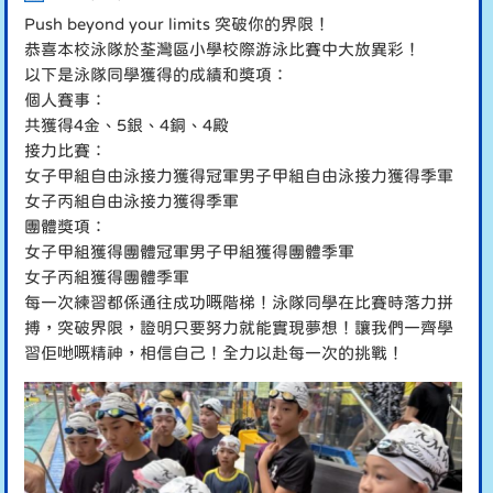
Push beyond your limits 突破你的界限！
恭喜本校泳隊於荃灣區小學校際游泳比賽中大放異彩！
以下是泳隊同學獲得的成績和獎項：
個人賽事：
共獲得4金、5銀、4銅、4殿
接力比賽：
女子甲組自由泳接力獲得冠軍男子甲組自由泳接力獲得季軍
女子丙組自由泳接力獲得季軍
團體獎項：
女子甲組獲得團體冠軍男子甲組獲得團體季軍
女子丙組獲得團體季軍
每一次練習都係通往成功嘅階梯！泳隊同學在比賽時落力拼
搏，突破界限，證明只要努力就能實現夢想！讓我們一齊學
習佢哋嘅精神，相信自己！全力以赴每一次的挑戰！