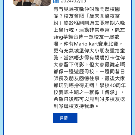
2024/02/03
有冇見過夜晚仲咁熱鬧既校園
呢？校友會嘅「歲末圍爐夜繽
紛」終於喺剛剛過去嘅星期六晚
上舉行咗，活動非常豐富，除左
sing夢舞台俾一眾校友一展歌
喉，仲有Mario kart賽車比賽，
更有充氣城堡俾大小朋友重拾童
真，當然唔少得有靚靚打卡位俾
大家留下倩影。但大家最難忘嘅
都係一邊遊歷母校，一邊同昔日
師長及朋友回憶往事，最後大家
都玩到唔捨得走啊！學校40周年
校慶嘅主題之一就係「傳承」，
希望日後都可以見到咁多校友返
到嚟母校支持我地。
詳情...