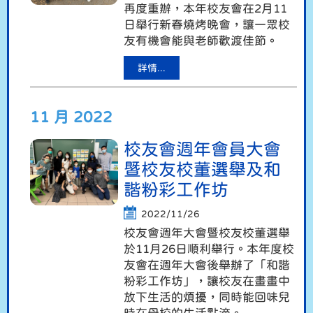
再度重辦，本年校友會在2月11
日舉行新春燒烤晚會，讓一眾校
友有機會能與老師歡渡佳節。
詳情...
11 月 2022
校友會週年會員大會
暨校友校董選舉及和
諧粉彩工作坊
2022/11/26
校友會週年大會暨校友校董選舉
於11月26日順利舉行。本年度校
友會在週年大會後舉辦了「和諧
粉彩工作坊」，讓校友在畫畫中
放下生活的煩擾，同時能回味兒