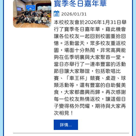
寳季冬日嘉年華
2026/01/31
本校校友會於2026年1月31日舉
行了寶季冬日嘉年華，藉此機會
讓各位校友一起回到校園重拾回
憶。活動當天，眾多校友重返校
園，場面十分熱鬧，非常高興能
夠在伍季明裏與大家聚首一堂。
當日亦舉行了一連串豐富的活動
節目讓大家聯誼，包括歌唱比
賽、「車王杯」競賽、桌遊、球
類活動等，還有豐富的自助餐美
食，大家都盡興而歸。再次感謝
每一位校友熱情返校，讓這個日
子變得格外閃耀，期待與大家再
次相見！
詳情...