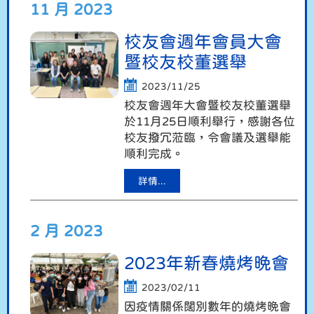
11 月 2023
校友會週年會員大會
暨校友校董選舉
2023/11/25
校友會週年大會暨校友校董選舉
於11月25日順利舉行，感謝各位
校友撥冗蒞臨，令會議及選舉能
順利完成。
詳情...
2 月 2023
2023年新春燒烤晚會
2023/02/11
因疫情關係闊別數年的燒烤晚會