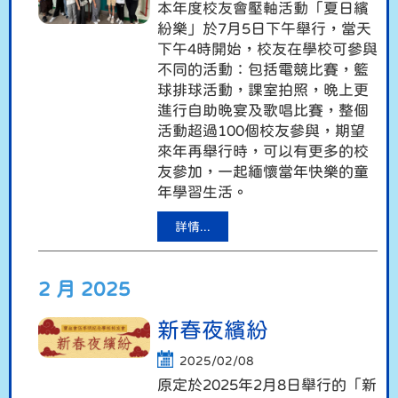
本年度校友會壓軸活動「夏日繽
紛樂」於7月5日下午舉行，當天
下午4時開始，校友在學校可參與
不同的活動：包括電競比賽，籃
球排球活動，課室拍照，晚上更
進行自助晚宴及歌唱比賽，整個
活動超過100個校友參與，期望
來年再舉行時，可以有更多的校
友參加，一起緬懷當年快樂的童
年學習生活。
詳情...
2 月 2025
新春夜繽紛
2025/02/08
原定於2025年2月8日舉行的「新