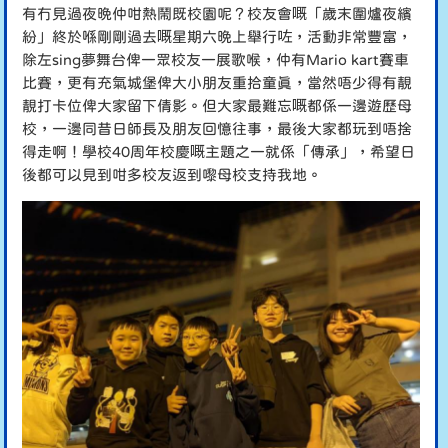
有冇見過夜晚仲咁熱鬧既校園呢？校友會嘅「歲末圍爐夜繽
紛」終於喺剛剛過去嘅星期六晚上舉行咗，活動非常豐富，
除左sing夢舞台俾一眾校友一展歌喉，仲有Mario kart賽車
比賽，更有充氣城堡俾大小朋友重拾童真，當然唔少得有靚
靚打卡位俾大家留下倩影。但大家最難忘嘅都係一邊遊歷母
校，一邊同昔日師長及朋友回憶往事，最後大家都玩到唔捨
得走啊！學校40周年校慶嘅主題之一就係「傳承」，希望日
後都可以見到咁多校友返到嚟母校支持我地。