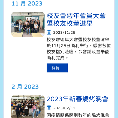
11 月 2023
校友會週年會員大會
暨校友校董選舉
2023/11/25
校友會週年大會暨校友校董選舉
於11月25日順利舉行，感謝各位
校友撥冗蒞臨，令會議及選舉能
順利完成。
詳情...
2 月 2023
2023年新春燒烤晚會
2023/02/11
因疫情關係闊別數年的燒烤晚會