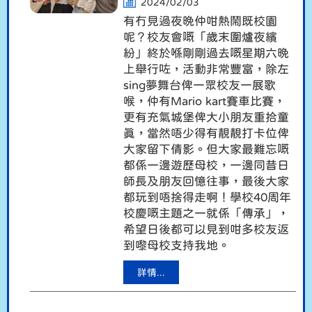
2024/02/03
有冇見過夜晚仲咁熱鬧既校園
呢？校友會嘅「歲末圍爐夜繽
紛」終於喺剛剛過去嘅星期六晚
上舉行咗，活動非常豐富，除左
sing夢舞台俾一眾校友一展歌
喉，仲有Mario kart賽車比賽，
更有充氣城堡俾大小朋友重拾童
真，當然唔少得有靚靚打卡位俾
大家留下倩影。但大家最難忘嘅
都係一邊遊歷母校，一邊同昔日
師長及朋友回憶往事，最後大家
都玩到唔捨得走啊！學校40周年
校慶嘅主題之一就係「傳承」，
希望日後都可以見到咁多校友返
到嚟母校支持我地。
詳情...