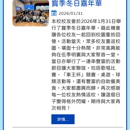
寳季冬日嘉年華
2026/01/31
本校校友會於2026年1月31日舉
行了寶季冬日嘉年華，藉此機會
讓各位校友一起回到校園重拾回
憶。活動當天，眾多校友重返校
園，場面十分熱鬧，非常高興能
夠在伍季明裏與大家聚首一堂。
當日亦舉行了一連串豐富的活動
節目讓大家聯誼，包括歌唱比
賽、「車王杯」競賽、桌遊、球
類活動等，還有豐富的自助餐美
食，大家都盡興而歸。再次感謝
每一位校友熱情返校，讓這個日
子變得格外閃耀，期待與大家再
次相見！
詳情...