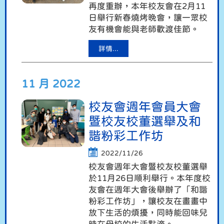
再度重辦，本年校友會在2月11
日舉行新春燒烤晚會，讓一眾校
友有機會能與老師歡渡佳節。
詳情...
11 月 2022
校友會週年會員大會
暨校友校董選舉及和
諧粉彩工作坊
2022/11/26
校友會週年大會暨校友校董選舉
於11月26日順利舉行。本年度校
友會在週年大會後舉辦了「和諧
粉彩工作坊」，讓校友在畫畫中
放下生活的煩擾，同時能回味兒