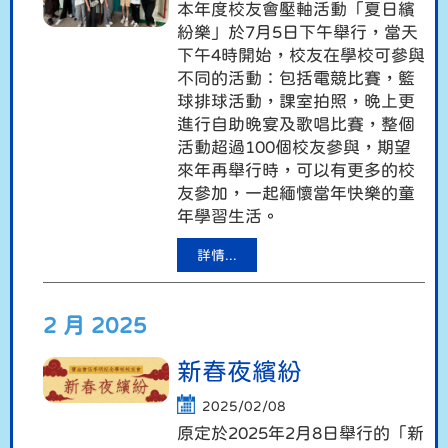
本年度校友會壓軸活動「夏日繽
紛樂」於7月5日下午舉行，當天
下午4時開始，校友在學校可參與
不同的活動：包括電競比賽，籃
球排球活動，課室拍照，晚上更
進行自助晚宴及歌唱比賽，整個
活動超過100個校友參與，期望
來年再舉行時，可以有更多的校
友參加，一起緬懷當年快樂的童
年學習生活。
詳情...
2 月 2025
新春夜繽紛
2025/02/08
原定於2025年2月8日舉行的「新