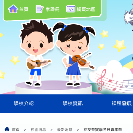
首頁
家課冊
網頁地圖
學校介紹
學校資訊
課程發展
首頁
>
校園消息
>
最新消息
>
校友會寳季冬日嘉年華