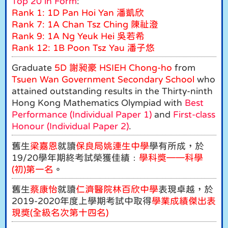
Top 20 in Form
:
Rank 1: 1D Pan Hoi Yan 潘凱欣
Rank 7: 1A Chan Tsz Ching 陳祉澄
Rank 9: 1A Ng Yeuk Hei 吳若希
Rank 12: 1B Poon Tsz Yau 潘子悠
Graduate
5D
謝昶豪
HSIEH Chong-ho
from
Tsuen Wan Government Secondary School
who
attained outstanding results in the Thirty-ninth
Hong Kong Mathematics Olympiad with
Best
Performance (Individual Paper 1)
and
First-class
Honour (Individual Paper 2)
.
舊生
梁嘉恩
就讀
保良局姚連生中學
學有所成，於
19/20學年期終考試榮獲佳績﹕
學科獎——科學
(
初
)
第一名
。
舊生
蔡康怡
就讀
仁濟醫院林百欣中學
表現卓越，於
2019-2020年度上學期考試中取得
學業成績傑出表
現獎(全級名次第十四名)