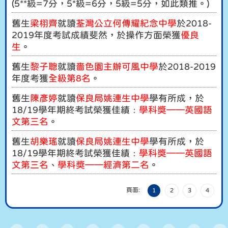
(5**級=7分，5*級=6分，5級=5分，如此類推。)
舊生
梁栩
齊
就讀
荃灣公立何傳耀紀念中學
於2018-
2019年度考試成績斐然，於操作方面榮獲
優良
生
。
舊生
黎
子聰
就讀
嗇色園主辦可風中學
於2018-2019
年度考獲
全級第8名
。
舊生
陳彥婷
就讀
保良局姚連生中學
學有所成，於
18/19學年期終考試榮獲佳績﹕
學科獎——英國語
文第三名
。
舊生
胡樂瑤
就讀
保良局姚連生中學
學有所成，於
18/19學年期終考試榮獲佳績﹕
學科獎——英國語
文第三名
、
學科獎——經濟第二名
。
頁面:
1
2
3
4