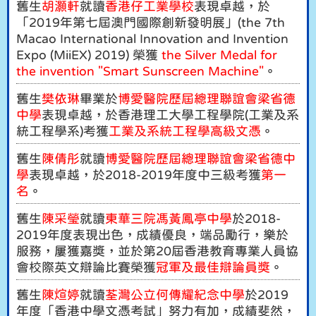
舊生
胡灝軒
就讀
香港仔工業學校
表現卓越，於
「2019年第七屆澳門國際創新發明展」(the 7th
Macao International Innovation and Invention
Expo (MiiEX) 2019) 榮獲
the Silver Medal for
the invention "Smart Sunscreen Machine"
。
舊生
樊依琳
畢業於
博愛醫院歷屆總理聯誼會梁省德
中學
表現卓越，於香港理工大學工程學院(工業及系
統工程學系)考獲
工業及系統工程學高級文憑
。
舊生
陳倩彤
就讀
博愛醫院歷屆總理聯誼會梁省德中
學
表現卓越，於2018-2019年度中三級考獲
第一
名
。
舊生
陳采瑩
就讀
東華三院馮黃鳳亭中學
於2018-
2019年度表現出色，成績優良，端品勵行，樂於
服務，屢獲嘉獎，並於第20屆香港教育專業人員協
會校際英文辯論比賽
榮
獲
冠軍及最佳辯論員獎
。
舊生
陳煊婷
就讀
荃灣公立何傳耀紀念中學
於2019
年度「香港中學文憑考試」努力有加，成績斐然，