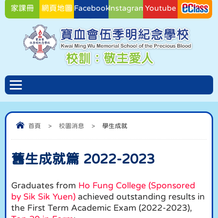
家課冊
網頁地圖
Facebook
Instagram
Youtube
Facebook
首頁
>
校園消息
>
學生成就
舊生成就篇 2022-2023
Graduates from
Ho Fung College (Sponsored
by Sik Sik Yuen)
achieved outstanding results in
the First Term Academic Exam (2022-2023),