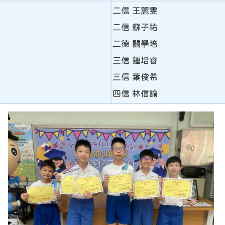
二信 王麗雯
二信 蘇子祐
二德 關學培
三信 鍾培睿
三信 葉俊希
四信 林信諭