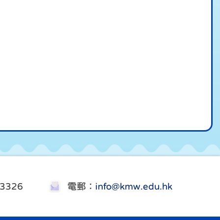
3326
電郵：
info@kmw.edu.hk