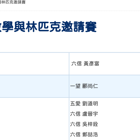
與林匹克邀請賽
數學與林匹克邀請賽
六信 黃彥富
一望 酈尚仁
五愛 劉道明
六信 盧晉宇
六信 吳梓銓
六信 鄭喆浩