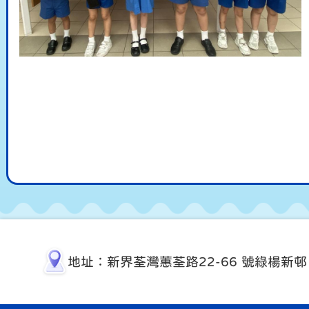
地址：新界荃灣蕙荃路22-66 號綠楊新邨