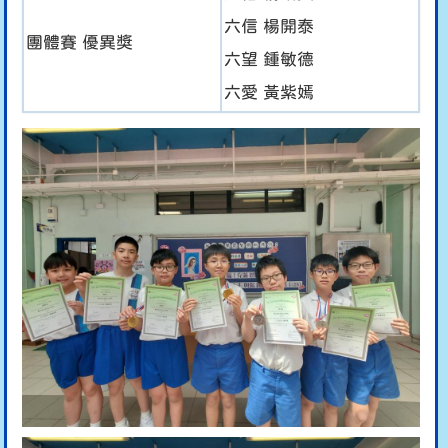
六信 楊開泰
團體賽 優異獎
六望 鍾敏德
六愛 黃紫嫣