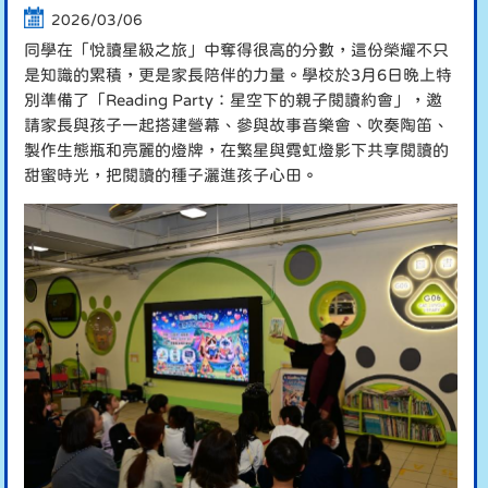
2026/03/06
同學在「悅讀星級之旅」中奪得很高的分數，這份榮耀不只
是知識的累積，更是家長陪伴的力量。學校於3月6日晚上特
別準備了「Reading Party：星空下的親子閱讀約會」，邀
請家長與孩子一起搭建營幕、參與故事音樂會、吹奏陶笛、
製作生態瓶和亮麗的燈牌，在繁星與霓虹燈影下共享閱讀的
甜蜜時光，把閱讀的種子灑進孩子心田。