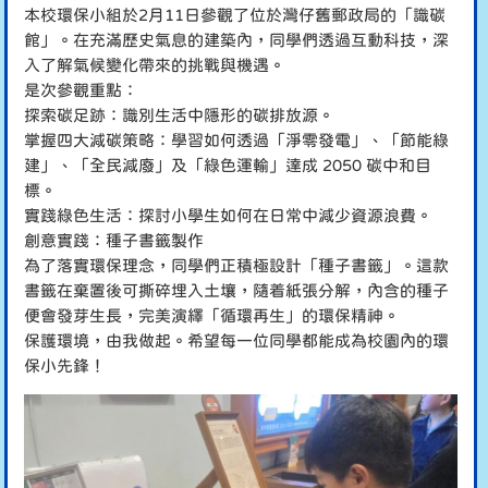
本校環保小組於2月11日參觀了位於灣仔舊郵政局的「識碳
館」。在充滿歷史氣息的建築內，同學們透過互動科技，深
入了解氣候變化帶來的挑戰與機遇。
是次參觀重點：
探索碳足跡：識別生活中隱形的碳排放源。
掌握四大減碳策略：學習如何透過「淨零發電」、「節能綠
建」、「全民減廢」及「綠色運輸」達成 2050 碳中和目
標。
實踐綠色生活：探討小學生如何在日常中減少資源浪費。
創意實踐：種子書籤製作
為了落實環保理念，同學們正積極設計「種子書籤」。這款
書籤在棄置後可撕碎埋入土壤，隨着紙張分解，內含的種子
便會發芽生長，完美演繹「循環再生」的環保精神。
保護環境，由我做起。希望每一位同學都能成為校園內的環
保小先鋒！