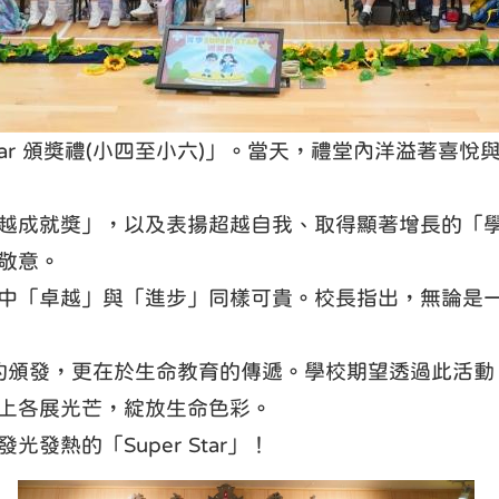
ar
頒獎禮
(
小四至小六
)
」。當天，禮堂內洋溢著喜悅
越成就獎」
，以及
表揚超越自我、取得顯著增長的「
敬意。
中「卓越」與「進步」同樣可貴。校長指出，無論是
的頒發，更在於生命教育的傳遞。學校期望透過此活動
上各展光芒，綻放生命色彩。
發光發熱的「
Super Star
」！