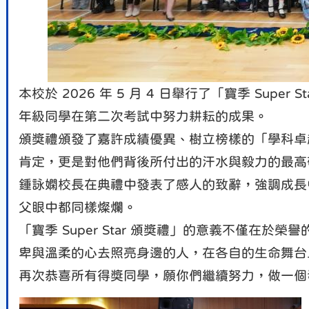
本校於
2026
年
5
月
4
日舉行了「寶季
Super St
年級同學在第二次考試中努力耕耘的成果。
頒獎禮
頒發了
嘉許成績優異、樹立榜樣的「學科卓
肯定，更是對他們背後所付出的汗水與毅力的最高
鍾詠嫻校長在典禮中發表了感人的致辭，強調成長
父眼中都同樣燦爛。
「寶季
Super Star
頒獎禮」的意義不僅在於榮譽
卑與溫柔的心去照亮身邊的人，在各自的生命舞台
再次恭喜所有得獎同學，願你們繼續努力，做一個