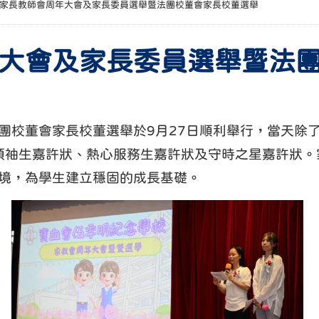
家長教師會周年大會及家長委員選舉暨法團校董會家長校董選舉
大會及家長委員選舉暨法
校董會家長校董選舉於9月27日順利舉行，當天除了
秀領袖生嘉許狀、熱心服務生嘉許狀及守時之星嘉許狀
境，為學生建立穩固的成長基礎。