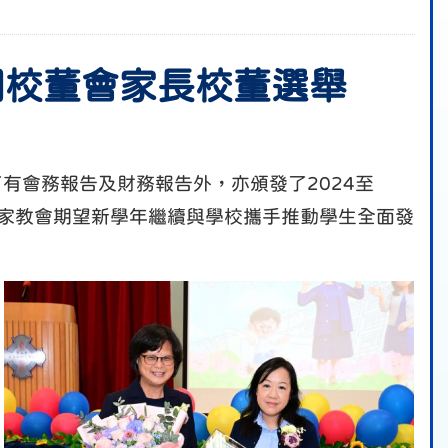
團校董會家長校董選舉
有會務報告及財務報告外，亦頒發了2024至
。家教會期望新學年繼續與學校攜手推動學生全面發