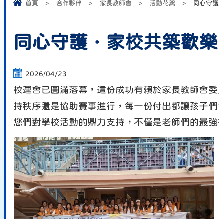
首頁
>
合作夥伴
>
家長教師會
>
活動花絮
>
同心守護
同心守護．家校共築歡樂
2026/04/23
校運會已圓滿落幕，這份成功有賴於家長教師會委
持秩序還是協助賽事進行，每一份付出都讓孩子們
您們對學校活動的鼎力支持，不僅是老師們的最強