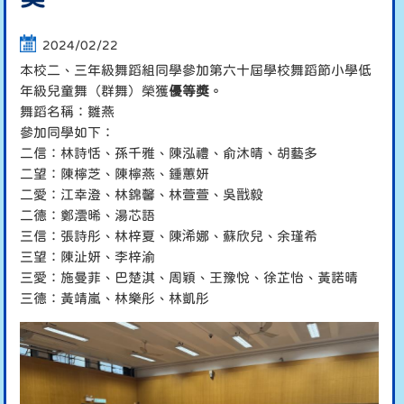
2024/02/22
本校二、三年級舞蹈組同學參加第六十屆學校舞蹈節小學低
年級兒童舞（群舞）榮獲
優等獎
。
舞蹈名稱：雛燕
參加同學如下：
二信：林詩恬、孫千雅、陳泓禮、俞沐晴、胡藝多
二望：陳檸芝、陳檸燕、鍾蕙妍
二愛：江幸澄、林錦馨、林萱萱、吳戩毅
二德：鄭澐晞、湯芯語
三信：張詩彤、林梓夏、陳浠娜、蘇欣兒、余瑾希
三望：陳沚妍、李梓渝
三愛：施曼菲、巴楚淇、周穎、王豫悅、徐芷怡、黃諾晴
三德：黃靖嵐、林樂彤、林凱彤