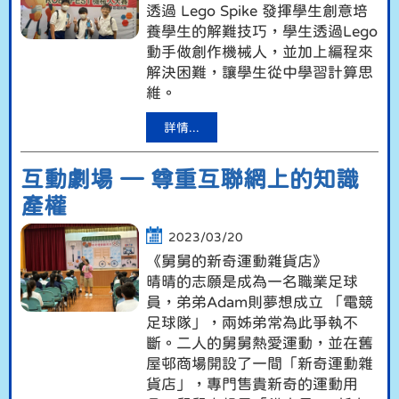
透過 Lego Spike 發揮學生創意培
養學生的解難技巧，學生透過Lego
動手做創作機械人，並加上編程來
解決困難，讓學生從中學習計算思
維。
詳情...
互動劇場 — 尊重互聯網上的知識
產權
2023/03/20
《舅舅的新奇運動雜貨店》
晴晴的志願是成為一名職業足球
員，弟弟Adam則夢想成立 「電競
足球隊」，兩姊弟常為此爭執不
斷。二人的舅舅熱愛運動，並在舊
屋邨商場開設了一間「新奇運動雜
貨店」，專門售貴新奇的運動用