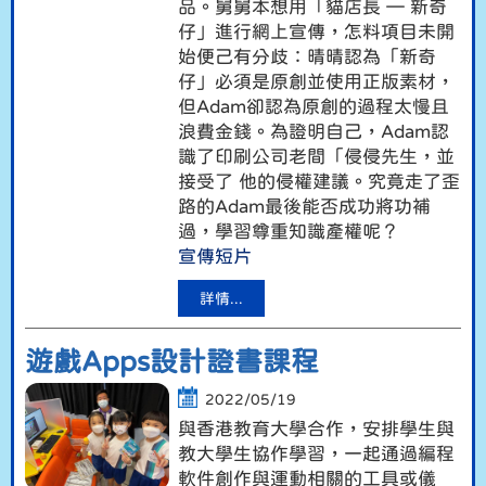
品。舅舅本想用「貓店長 — 新奇
仔」進行網上宣傳，怎料項目未開
始便己有分歧：晴晴認為「新奇
仔」必須是原創並使用正版素材，
但Adam卻認為原創的過程太慢且
浪費金錢。為證明自己，Adam認
識了印刷公司老間「侵侵先生，並
接受了 他的侵權建議。究竟走了歪
路的Adam最後能否成功將功補
過，學習尊重知識產權呢？
宣傳短片
詳情...
遊戲Apps設計證書課程
2022/05/19
與香港教育大學合作，安排學生與
教大學生協作學習，一起通過編程
軟件創作與運動相關的工具或儀