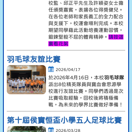
校監、邱正平先生及許穎姿女士擔
任頒獎嘉賓，表揚各位得獎健兒。
在各位老師和家長義工的全力配合
與支援下，校運會順利完成。本校
期望同學藉此活動培養運動習慣，
鍛鍊堅毅不屈的體育精神。
請按這
裏看花絮
羽毛球友誼比賽
2026/04/17
於2026年4月16日，本校
羽毛球隊
派出8位精英隊員與寶血會思源學
校進行友誼比賽。同學們透過是次
比賽吸取經驗，回校後將積極備
戰，為未來的學界比賽做好準備！
第十屆侯寶恒盃小學五人足球比賽
2026/03/28