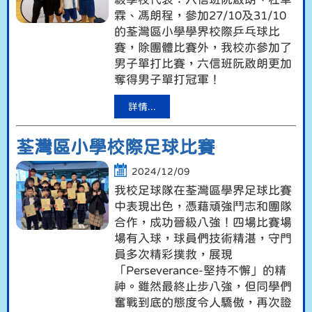
霖、馮朗程，參加27/10及31/10
的荃灣區小學學界校際乒乓球比
賽，除團體比賽外，我校亦參加了
男子單打比賽，六信班阮啟朗更加
奪得男子單打冠軍！
詳情...
荃灣區小學校際足球比賽
2024/12/09
我校足球隊在荃灣區學界足球比賽
中表現出色，憑藉頑強鬥志和團隊
合作
，成功晉級八強！四場比賽場
場有入球，球員們技術精湛，
守門
員多次精彩撲救，展現
「Perseverance-
堅持不懈」的精
神。雖然最終止步八強，
但同學們
奮戰到底的態度令人驕傲，再次證