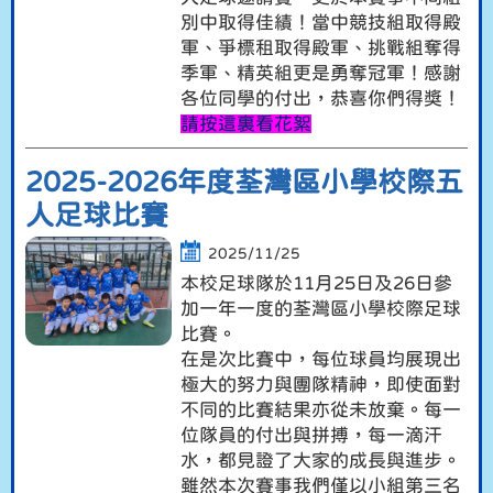
別中取得佳績！當中競技組取得殿
軍、爭標租取得殿軍、挑戰組奪得
季軍、精英組更是勇奪冠軍！感謝
各位同學的付出，恭喜你們得獎！
請按這裏看花絮
2025-2026年度荃灣區小學校際五
人足球比賽
2025/11/25
本校足球隊於11月25日及26日參
加一年一度的荃灣區小學校際足球
比賽。
在是次比賽中，每位球員均展現出
極大的努力與團隊精神，即使面對
不同的比賽結果亦從未放棄。每一
位隊員的付出與拼搏，每一滴汗
水，都見證了大家的成長與進步。
雖然本次賽事我們僅以小組第三名