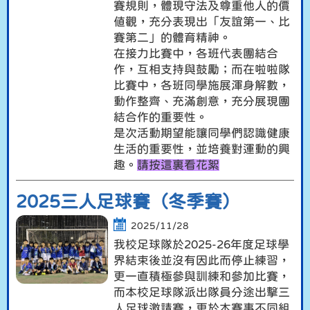
賽規則，體現守法及尊重他人的價
值觀，充分表現出「友誼第一、比
賽第二」的體育精神。
在接力比賽中，各班代表團結合
作，互相支持與鼓勵；而在啦啦隊
比賽中，各班同學施展渾身解數，
動作整齊、充滿創意，充分展現團
結合作的重要性。
是次活動期望能讓同學們認識健康
生活的重要性，並培養對運動的興
趣。
請按這裏看花絮
2025三人足球賽（冬季賽）
2025/11/28
我校足球隊於2025-26年度足球學
界結束後並沒有因此而停止練習，
更一直積極參與訓練和參加比賽，
而本校足球隊派出隊員分途出擊三
人足球邀請賽，更於本賽事不同組