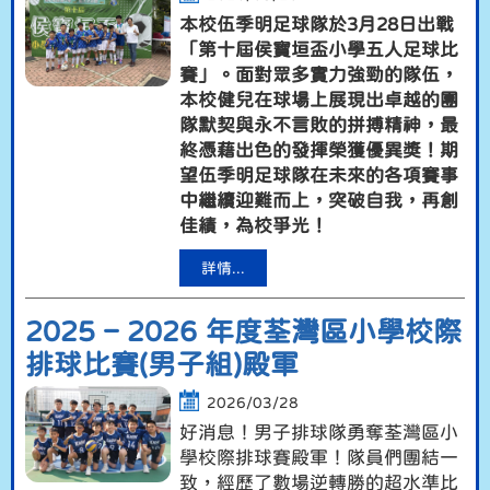
本校伍季明足球隊於
3
月
28
日出戰
「第十屆侯寶垣盃小學五人足球比
賽」。面對眾多實力強勁的隊伍，
本校健兒在球場上展現出卓越的團
隊默契與永不言敗的拼搏精神，最
終憑藉出色的發揮榮獲優異獎！期
望伍季明足球隊在未來的各項賽事
中繼續迎難而上，突破自我，再創
佳績，為校爭光！
詳情...
2025 – 2026 年度荃灣區小學校際
排球比賽(男子組)殿軍
2026/03/28
好消息！男子排球隊勇奪荃灣區小
學校際排球賽殿軍！隊員們團結一
致，經歷了數場逆轉勝的超水準比