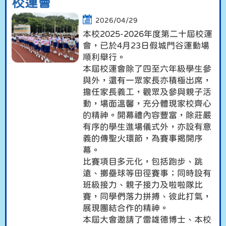
校運會
2026/04/29
本校2025-2026年度第二十屆校運
會，已於4月23日假城門谷運動場
順利舉行。
本屆校運會除了四至六年級學生參
與外，還有一眾家長亦積極出席，
擔任家長義工，觀眾及參與親子活
動，場面溫馨，充分體現家校齊心
的精神。開幕禮內容豐富，除莊嚴
有序的學生進場儀式外，亦設有意
義的傳聖火環節，為賽事揭開序
幕。
比賽項目多元化，包括跑步、跳
遠、擲壘球等田徑賽事；同時設有
班級接力、親子接力及啦啦隊比
賽，同學們落力拼搏、彼此打氣，
展現團結合作的精神。
本屆大會邀請了雷雄德博士、本校