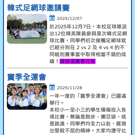
韓式足網球邀請賽
2025/12/07
於2025年12月7日，本校足球隊派
出12位精英隊員參與是次韓式足網
球比賽，同學們初次接觸足網球就
已經分別在 2 vs 2 及 4 vs 4 的不
同組別賽事當中取得相當不錯的成
績！
請按這裏看花絮
寶季全運會
2025/11/28
一年一度的「寶季全運會」已圓滿
舉行。
本校小一至小三的學生積極投入各
項比賽，無論是跑步、擲豆袋，或
是跳遠，同學們均全力以赴，展現
出堅毅不屈的精神。大家均遵守比