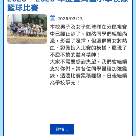
籃球比賽
2026/03/13
本校男子及女子籃球隊在分區複賽
中已經止步了。雖然同學們經驗尚
淺，影響了發揮，但這群男女將熱
血、認真投入比賽的模樣，展現了
不屈不撓的體育精神！
大家不需要感到失望，我們會繼續
支持你們。請各位同學繼續加強鍛
鍊，透過比賽累積經驗，日後繼續
為學校爭光！
詳情...