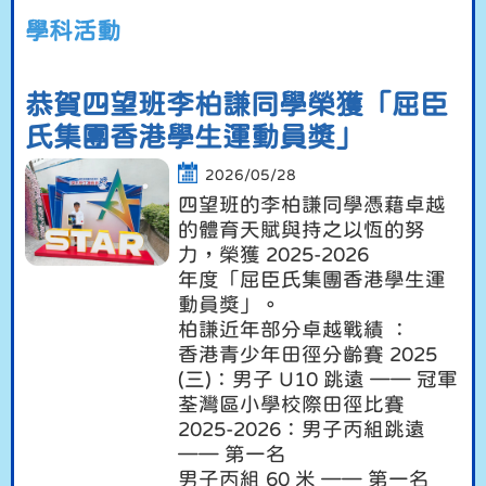
學科活動
恭賀四望班李柏謙同學榮獲「屈臣
氏集團香港學生運動員獎」
2026/05/28
四望班的李柏謙同學憑藉卓越
的體育天賦與持之以恆的努
力，榮獲 2025-2026
年度「屈臣氏集團香港學生運
動員獎」。
柏謙近年部分卓越戰績 ：
香港青少年田徑分齡賽 2025
(三)：男子 U10 跳遠 —— 冠軍
荃灣區小學校際田徑比賽
2025-2026：男子丙組跳遠
—— 第一名
男子丙組 60 米 —— 第一名