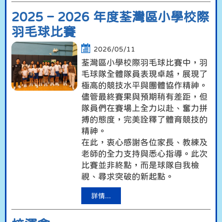
2025 – 2026 年度荃灣區小學校際
羽毛球比賽
2026/05/11
荃灣區小學校際羽毛球比賽中，羽
毛球隊全體隊員表現卓越，展現了
極高的競技水平與團體協作精神。
儘管最終賽果與預期稍有差距，但
隊員們在賽場上全力以赴、奮力拼
搏的態度，完美詮釋了體育競技的
精神。
在此，衷心感謝各位家長、教練及
老師的全力支持與悉心指導。此次
比賽並非終點，而是球隊自我檢
視、尋求突破的新起點。
詳情...