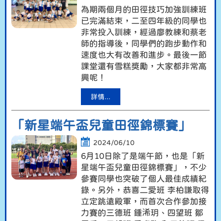
為期兩個月的田徑技巧加強訓練班
已完滿結束，二至四年級的同學也
非常投入訓練，經過廖教練和蔡老
師的指導後，同學們的跑步動作和
速度也大有改善和進步。最後一節
課堂還有雪糕獎勵，大家都非常高
興呢！
詳情...
「新星端午盃兒童田徑錦標賽」
2024/06/10
6月10日除了是端午節，也是「新
星端午盃兒童田徑錦標賽」，不少
參賽同學也突破了個人最佳成績紀
錄。另外，恭喜二愛班 李柏謙取得
立定跳遠殿軍，而首次合作參加接
力賽的三德班 鍾浠玥、四望班 鄒