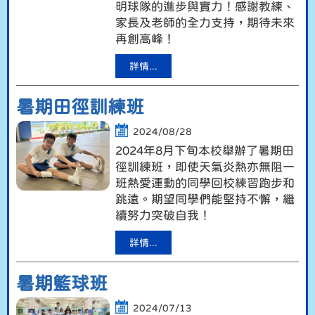
明球隊的進步與實力！
感謝教練、
家長及老師的全力支持，期待未來
再創高峰！
詳情...
暑期田徑訓練班
2024/08/28
2024年8月下旬本校舉辦了暑期田
徑訓練班，即使天氣炎熱亦無阻一
班熱愛運動的同學回校練習跑步和
跳遠。期望同學們能堅持不懈，繼
續努力突破自我！
詳情...
暑期籃球班
2024/07/13