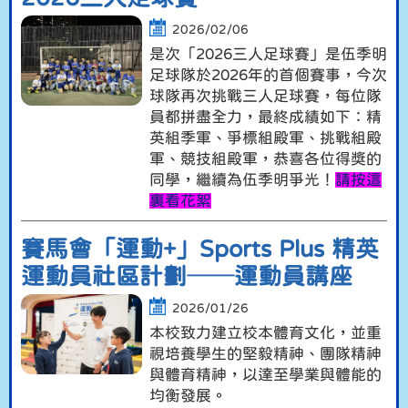
2026/02/06
是次「2026三人足球賽」是伍季明
足球隊於2026年的首個賽事，今次
球隊再次挑戰三人足球賽，每位隊
員都拼盡全力，最終成績如下：精
英組季軍、爭標組殿軍、挑戰組殿
軍、競技組殿軍，恭喜各位得獎的
同學，繼續為伍季明爭光！
請按這
裏看花絮
賽馬會「運動+」Sports Plus 精英
運動員社區計劃──運動員講座
2026/01/26
本校致力建立校本體育文化，並重
視培養學生的堅毅精神、團隊精神
與體育精神，以達至學業與體能的
均衡發展。