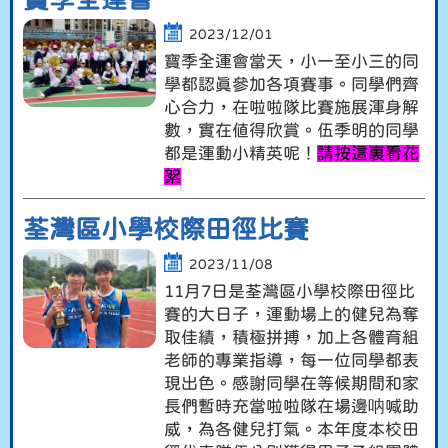
2023/12/01
寶季全運會當天，小一至小三的同
學都認真參加各項賽事。同學們齊
心合力，在啦啦隊比賽施展渾身解
數，實在值得欣賞。伍季明的同學
都是運動小精英呢！
請按這裏看花
絮
荃灣區小學校際田徑比賽
2023/11/08
11月7日是荃灣區小學校際田徑比
賽的大日子，運動場上的健兒為奪
取佳績，積極拼搏，加上各體育組
老師的專業指導，每一位同學都表
現出色。感謝同學在等候期間和家
長們暫時充當啦啦隊在場邊呐喊助
威，為各健兒打氣。本年度本校田