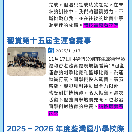
完成，但這只是成功的起點。在未
來的訓練中，我們將繼續努力，不
斷挑戰自我，並在往後的比賽中爭
取更佳的成績。
請按這裏看花絮
觀賞第十五屆全運會賽事
2025/11/17
11月17日同學們分別前往啟德體藝
館和香港體育館現場觀看第15屆全
運會的劍擊比賽和籃球比賽，為運
動員打氣。同學們投入觀賽，氣氛
高漲，親眼見到運動員全力以赴，
感受到拼搏精神，令人振奮。這次
活動不但讓同學增廣見聞，也激發
同學們對體育的熱愛。
請按這裏看
花絮
2025 – 2026 年度荃灣區小學校際