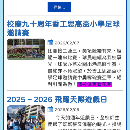
詳情...
校慶九十周年香工思高盃小學足球
邀請賽
2026/02/07
比賽接二連三，獎項陸續有來，經
過一連串比賽，球員繼續為我校爭
光，球隊亦首次闖出港島區作賽，
最終亦不負眾望，於香工思高盃小
學足球邀請賽中勇奪碗賽亞軍，絕
對引而為傲！
請按這裏看花絮
2025 – 2026 飛躍天際遊戲日
2026/02/06
今天的週年遊戲日，全校師生
度過了既緊張又溫馨的時光。操場