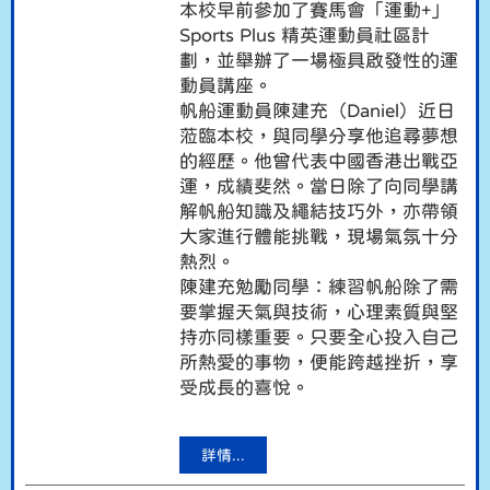
本校早前參加了賽馬會「運動+」
Sports Plus 精英運動員社區計
劃，並舉辦了一場極具啟發性的運
動員講座。
帆船運動員陳建充（Daniel）近日
蒞臨本校，與同學分享他追尋夢想
的經歷。他曾代表中國香港出戰亞
運，成績斐然。當日除了向同學講
解帆船知識及繩結技巧外，亦帶領
大家進行體能挑戰，現場氣氛十分
熱烈。
陳建充勉勵同學：練習帆船除了需
要掌握天氣與技術，心理素質與堅
持亦同樣重要。只要全心投入自己
所熱愛的事物，便能跨越挫折，享
受成長的喜悅。
詳情...