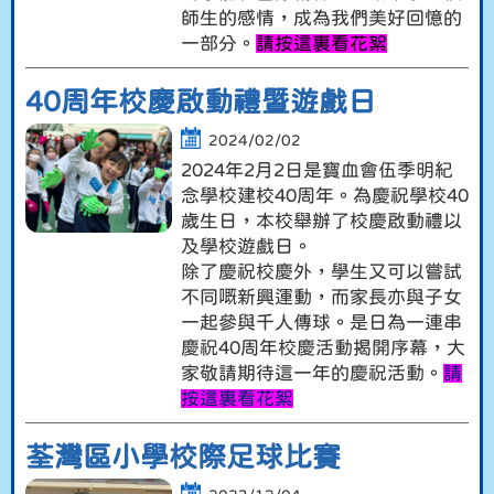
師生的感情，成為我們美好回憶的
一部分。
請按這裏看花絮
40周年校慶啟動禮暨遊戲日
2024/02/02
2024年2月2日是寶血會伍季明紀
念學校建校40周年。為慶祝學校40
歲生日，本校舉辦了校慶啟動禮以
及學校遊戲日。
除了慶祝校慶外，學生又可以嘗試
不同嘅新興運動，而家長亦與子女
一起參與千人傳球。是日為一連串
慶祝40周年校慶活動揭開序幕，大
家敬請期待這一年的慶祝活動。
請
按這裏看花絮
荃灣區小學校際足球比賽