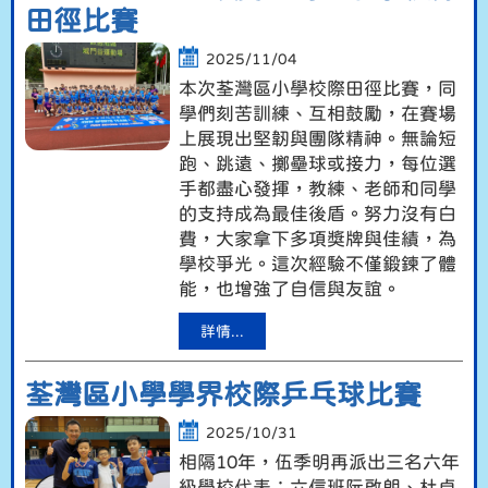
田徑比賽
2025/11/04
本次荃灣區小學校際田徑比賽，同
學們刻苦訓練、互相鼓勵，在賽場
上展現出堅韌與團隊精神。無論短
跑、跳遠、擲壘球或接力，每位選
手都盡心發揮，教練、老師和同學
的支持成為最佳後盾。努力沒有白
費，大家拿下多項獎牌與佳績，為
學校爭光。這次經驗不僅鍛鍊了體
能，也增強了自信與友誼。
詳情...
荃灣區小學學界校際乒乓球比賽
2025/10/31
相隔10年，伍季明再派出三名六年
級學校代表：六信班阮啟朗、杜卓