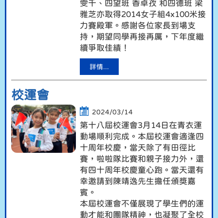
雯千、四望班 香卓孜 和四德班 梁
雅芝亦取得2014女子組4x100米接
力賽殿軍。感謝各位家長到場支
持，期望同學再接再厲，下年度繼
續爭取佳績！
詳情...
校運會
2024/03/14
第十八屆校運會3月14日在青衣運
動場順利完成。本屆校運會適逢四
十周年校慶，當天除了有田徑比
賽，啦啦隊比賽和親子接力外，還
有四十周年校慶童心跑。當天還有
幸邀請到陳靖逸先生擔任頒獎嘉
賓。
本屆校運會不僅展現了學生們的運
動才能和團隊精神，也凝聚了全校