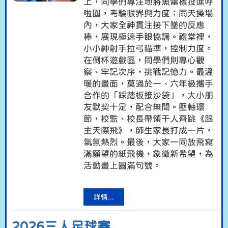
上，同學們專注地將魚雷標投進呼
啦圈，考驗眼界與力度；雨天操場
內，大家全神貫注接下墜的反應
棒，展現極速手眼協調。禮堂裡，
小小神射手拉弓瞄準，控制力度。
在倒杯遊戲區，同學們則專心觀
察、牢記次序，挑戰記憶力。最溫
暖的畫面，莫過於一、六年級攜手
合作的「踩踏板接沙袋」，大小朋
友默契十足，配合無間。壓軸環
節，校監、校長帶領千人齊跳《跟
主天際飛》，師生家長打成一片，
氣氛熱烈。最後，大家一同放飛寫
滿願望的紙飛機，象徵新希望，為
活動畫上圓滿句號。
詳情...
2026三人足球賽