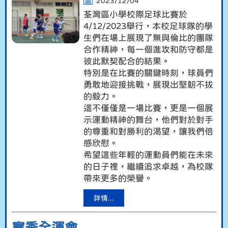
2023/12/04
荃灣區小學校際足球比賽於
4/12/2023舉行，本校足球隊的學
生們在場上展
現了無與倫比的團隊
合作精神，每一個進攻和防守都是
彼此默契配合
的結果。
特別是在比賽的關鍵時刻，球員們
勇敢地迎接挑戰，展現出
堅韌不拔
的毅力。
這不僅僅是一場比賽，更是一個展
示運動精神的舞
台，他們對於對手
的尊重和對勝利的渴望，讓我們倍
感欣慰。
希望這些年輕的運動員們能在未來
的日子裡，繼續追求卓越，為校隊
帶來
更多的榮譽。
詳情...
寶季全運會