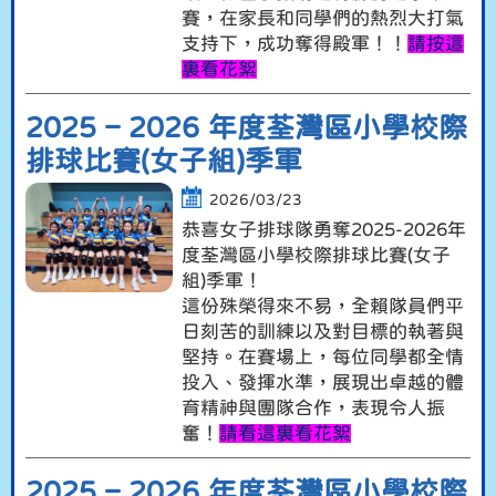
賽，在家長和同學們的熱烈大打氣
支持下，成功奪得殿軍！！
請按這
裏看花絮
2025 – 2026 年度荃灣區小學校際
排球比賽(女子組)季軍
2026/03/23
恭喜女子排球隊勇奪2025-2026年
度荃灣區小學校際排球比賽(女子
組)季軍！
這份殊榮得來不易，全賴隊員們平
日刻苦的訓練以及對目標的執著與
堅持。在賽場上，每位同學都全情
投入、發揮水準，展現出卓越的體
育精神與團隊合作，表現令人振
奮！
請看這裏看花絮
2025 – 2026 年度荃灣區小學校際