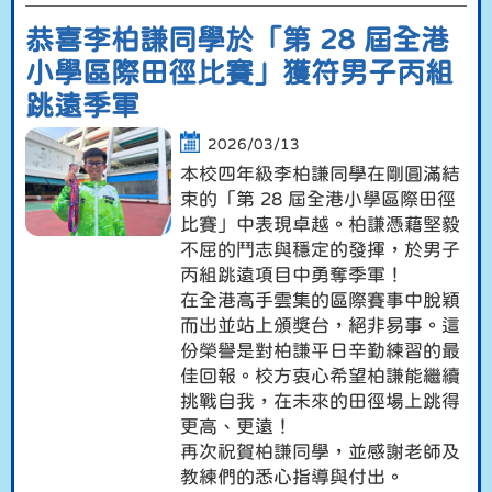
恭喜李柏謙同學於「第 28 屆全港
小學區際田徑比賽」獲符男子丙組
跳遠季軍
2026/03/13
本校四年級李柏謙同學在剛圓滿結
束的「第 28 屆全港小學區際田徑
比賽」中表現卓越。柏謙憑藉堅毅
不屈的鬥志與穩定的發揮，於男子
丙組跳遠項目中勇奪季軍！
在全港高手雲集的區際賽事中脫穎
而出並站上頒獎台，絕非易事。這
份榮譽是對柏謙平日辛勤練習的最
佳回報。校方衷心希望柏謙能繼續
挑戰自我，在未來的田徑場上跳得
更高、更遠！
再次祝賀柏謙同學，並感謝老師及
教練們的悉心指導與付出。