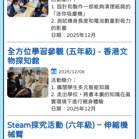
1. 設計和製作一部能夠清理紙屑的
「迷你吸塵機」
2. 測試機身長度和電池數量對吸力
的影響
日期︰2025年12月
全方位學習參觀 (五年級) - 香港文
物探知館
2025/12/06
活動簡介︰
1. 擴闊學生多元智能知識
2. 走出學校，將書本裏的知識在真
實環境下進行親身體驗
日期︰2025年12月
Steam探究活動 (六年級) – 伸縮機
械臂