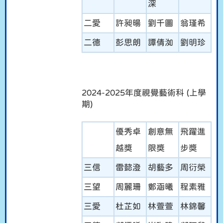
深
二愛
許昶暘
劉千圖
翁瑾希
二德
彭思朗
譚倩洳
劉明珍
2024-2025年度視覺藝術科 (上學
期)
優秀卓
創意無
飛躍進
越獎
限獎
步獎
三信
雷懿澄
胡藝多
周衍榮
三望
周麗珊
鄭涵曦
程素雅
三愛
杜芷如
林萱萱
林錦馨