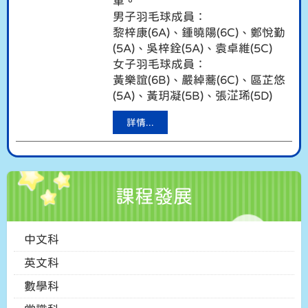
軍。
男子羽毛球成員：
黎梓康(6A)、鍾曉陽(6C)、鄭悅勤
(5A)、吳梓銓(5A)、袁卓維(5C)
女子羽毛球成員：
黃樂誼(6B)、嚴綽蕎(6C)、區芷悠
(5A)、黃玥凝(5B)、張淽琋(5D)
詳情...
課程發展
中文科
英文科
數學科