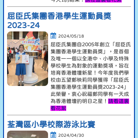
屈臣氏集團香港學生運動員獎
2023-24
2024/05/18
屈臣氏集團自2005年創立「屈臣氏
集團香港學生運動員獎」，是首個
及唯一一個以全港中、小學及特殊
學校學生為對象的運動獎項，旨在
培育香港體壇新星！今年度我們學
校由五望鄭映莉同學獲得「屈臣氏
集團香港學生運動員獎2023-24」
此榮譽，衷心祝福鄭同學有一天成
為香港體壇的明日之星！
請看這裏
看花絮
荃灣區小學校際游泳比賽
2024/04/30