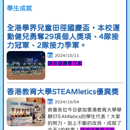
學生成就
全港學界兒童田徑國慶盃，本校運
動健兒勇奪29項個人獎項、4隊接
力冠軍、2隊接力季軍。
2024/10/11
請按這裏看花絮
香港教育大學STEAMletics優異獎
2024/10/04
恭喜各位今日參加香港教育大學舉
辦STEAMletics的學生代表！大家
的努力，加上不斷的改良，成就了
今天1的結果！
請按這裏看花絮