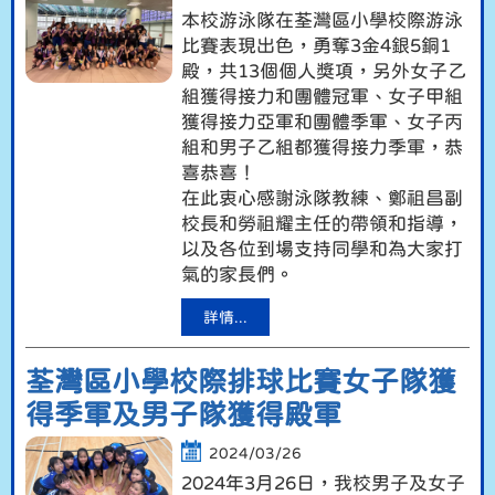
本校游泳隊在荃灣區小學校際游泳
比賽表現出色，勇奪3金4銀5銅1
殿，共13個個人獎項，另外女子乙
組獲得接力和團體冠軍、女子甲組
獲得接力亞軍和團體季軍、女子丙
組和男子乙組都獲得接力季軍，恭
喜恭喜！
在此衷心感謝泳隊教練、鄭祖昌副
校長和勞祖耀主任的帶領和指導，
以及各位到場支持同學和為大家打
氣的家長們。
詳情...
荃灣區小學校際排球比賽女子隊獲
得季軍及男子隊獲得殿軍
2024/03/26
2024年3月26日，我校男子及女子