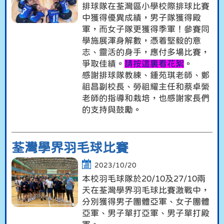
排球隊在荃灣區小學校際排球比賽
中獲得優異成績，男子隊獲得殿
軍，而女子隊更獲得季軍！參賽同
學施展渾身解數，憑着堅毅的意
志、靈活的身手，應付多場比賽，
爭取佳績。
請按這裏看花絮
。
感謝排球隊教練、鍾苑琪老師、鄭
祖昌副校長、勞祖耀主任和蔡卓縈
老師的指導和栽培，也感謝家長們
的支持與鼓勵。
荃灣學界羽毛球比賽
2023/10/20
本校羽毛球隊於20/10及27/10兩
天在荃灣學界羽毛球比賽激戰中，
分別獲得男子團體亞軍、女子團體
亞軍、男子單打亞軍、男子單打殿